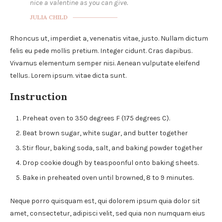
nice a valentine as you can give.
JULIA CHILD
Rhoncus ut, imperdiet a, venenatis vitae, justo. Nullam dictum
felis eu pede mollis pretium. Integer cidunt. Cras dapibus.
Vivamus elementum semper nisi. Aenean vulputate eleifend
tellus. Lorem ipsum. vitae dicta sunt.
Instruction
Preheat oven to 350 degrees F (175 degrees C).
Beat brown sugar, white sugar, and butter together
Stir flour, baking soda, salt, and baking powder together
Drop cookie dough by teaspoonful onto baking sheets.
Bake in preheated oven until browned, 8 to 9 minutes.
Neque porro quisquam est, qui dolorem ipsum quia dolor sit
amet, consectetur, adipisci velit, sed quia non numquam eius