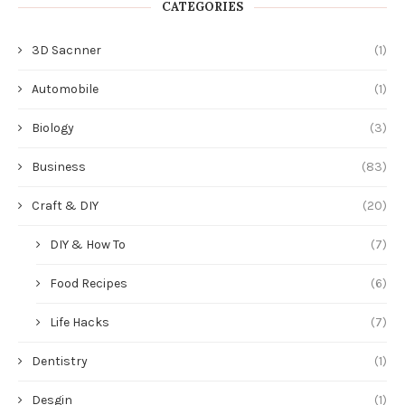
CATEGORIES
3D Sacnner
(1)
Automobile
(1)
Biology
(3)
Business
(83)
Craft & DIY
(20)
DIY & How To
(7)
Food Recipes
(6)
Life Hacks
(7)
Dentistry
(1)
Desgin
(1)