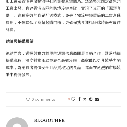
加工廠及香港專屬物流中心的完整直銷體系。透過每天固定從惠州
工廠出發、直達香港市區的跨境冷鏈車隊，實現了真正的「源頭直
供」。這種高效的直銷配送模式，免去了物流中轉環節的二次倉儲
費用，不僅降低了商超起購門檻，更確保熟食運抵終端時保有最佳
鮮度。
結論與採購展望
總結而言，選擇與實力雄厚的源頭供應商開展直銷合作，透過精簡
採購流程、深度對接產線並結合高效冷鏈，商家能以更具競爭力的
成本，為消費者提供安全且品質穩定的食品，進而在激烈的市場競
爭中穩健發展。
0 comments
0
BLOGOTHER