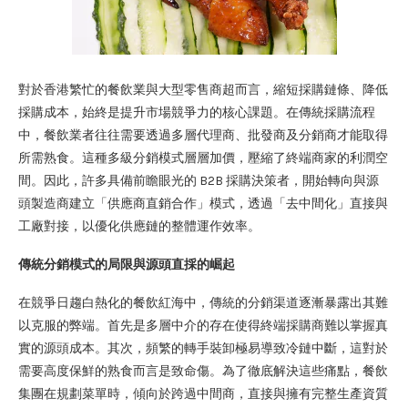
對於香港繁忙的餐飲業與大型零售商超而言，縮短採購鏈條、降低
採購成本，始終是提升市場競爭力的核心課題。在傳統採購流程
中，餐飲業者往往需要透過多層代理商、批發商及分銷商才能取得
所需熟食。這種多級分銷模式層層加價，壓縮了終端商家的利潤空
間。因此，許多具備前瞻眼光的 B2B 採購決策者，開始轉向與源
頭製造商建立「供應商直銷合作」模式，透過「去中間化」直接與
工廠對接，以優化供應鏈的整體運作效率。
傳統分銷模式的局限與源頭直採的崛起
在競爭日趨白熱化的餐飲紅海中，傳統的分銷渠道逐漸暴露出其難
以克服的弊端。首先是多層中介的存在使得終端採購商難以掌握真
實的源頭成本。其次，頻繁的轉手裝卸極易導致冷鏈中斷，這對於
需要高度保鮮的熟食而言是致命傷。為了徹底解決這些痛點，餐飲
集團在規劃菜單時，傾向於跨過中間商，直接與擁有完整生產資質