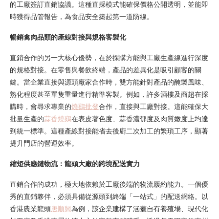
的工廠簽訂直銷協議。這種直採模式能確保價格公開透明，並能即
時獲得品管報告，為食品安全築起第一道防線。
暢銷禽肉品類的產線對接與規格客製化
直銷合作的另一大核心優勢，在於採購方能與工廠生產線進行深度
的規格對接。在零售與餐飲終端，產品的差異化是吸引顧客的關
鍵。當企業直接與源頭廠家合作時，雙方能針對產品的醃製風味、
熟化程度甚至單隻重量進行精準客製。例如，許多酒樓及商超在採
購時，會尋求專業的
燒鷄批發
合作，直接與工廠對接。這能確保大
批量生產的
蒜香燒鷄
在表皮著色度、蒜香濃郁度及肉質嫩度上均達
到統一標準。這種產線對接能省去後廚二次加工的繁瑣工序，顯著
提升門店的營運效率。
縮短供應鏈物流：龍頭大廠的跨境配送實力
直銷合作的成功，極大地依賴於工廠後端的物流履約能力。一個優
秀的直銷夥伴，必須具備從源頭到終端「一站式」的配送網絡。以
香港農業龍頭
唐順興
為例，該企業建構了涵蓋自有養殖場、現代化