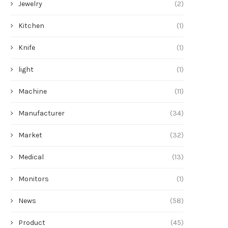
Jewelry
(2)
Kitchen
(1)
Knife
(1)
light
(1)
Machine
(11)
Manufacturer
(34)
Market
(32)
Medical
(13)
Monitors
(1)
News
(58)
Product
(45)