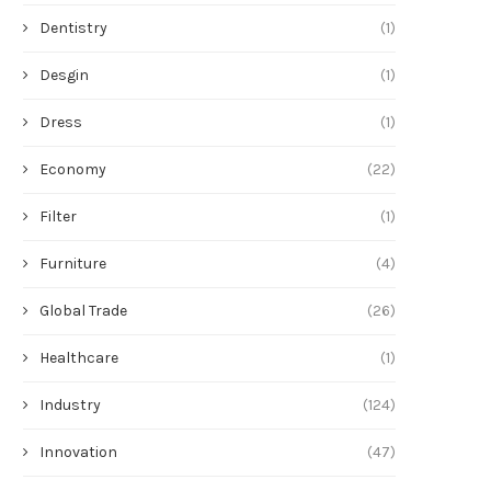
Dentistry
(1)
Desgin
(1)
Dress
(1)
Economy
(22)
Filter
(1)
Furniture
(4)
Global Trade
(26)
Healthcare
(1)
Industry
(124)
Innovation
(47)