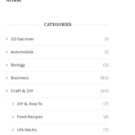
CATEGORIES
3D Sacnner
(1)
Automobile
(1)
Biology
(3)
Business
(83)
Craft & DIY
(20)
DIY & How To
(7)
Why Homeowners Often Require
Understanding the Sour
Custom Size Doors Exterior
Benefits of JSJ Silica
Food Recipes
(6)
February 26, 2026
January 6, 2026
Life Hacks
(7)